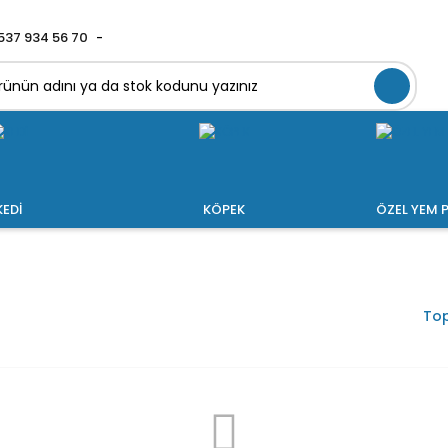
537 934 56 70
KEDİ
KÖPEK
ÖZEL YEM P
Top