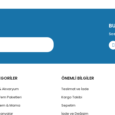
B
Sos
EGORİLER
ÖNEMLİ BİLGİLER
 & Akvaryum
Teslimat ve İade
Yem Paketleri
Kargo Takibi
 Yem & Mama
Sepetim
anyalar
İade ve Değişim