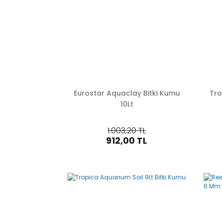
Eurostar Aquaclay Bitki Kumu
Tro
10Lt
1.003,20 TL
912,00 TL