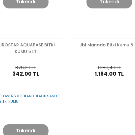
Tükendi
Tükendi
UROSTAR AQUABASE BİTKİ
Jbl Manado Bitki Kumu 5 L
KUMU 5 LT
376,20 TL
1.280,40 TL
342,00 TL
1.164,00 TL
Tükendi