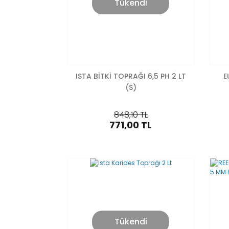
Tükendi
ISTA BİTKİ TOPRAĞI 6,5 PH 2 LT
E
(S)
848,10 TL
771,00 TL
Tükendi