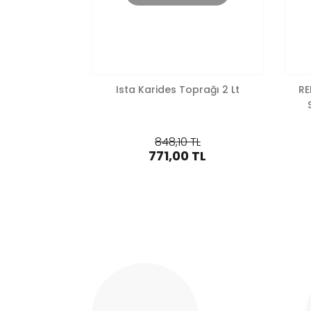
Ista Karides Toprağı 2 Lt
RE
848,10 TL
771,00 TL