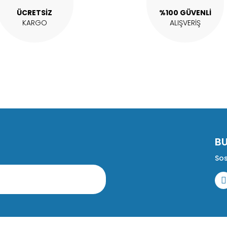
ÜCRETSİZ
%100 GÜVENLİ
KARGO
ALIŞVERİŞ
B
Sos