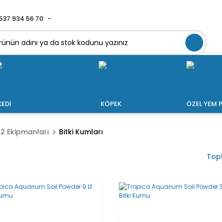
537 934 56 70
KEDİ
KÖPEK
ÖZEL YEM P
o2 Ekipmanları
Bitki Kumları
Top