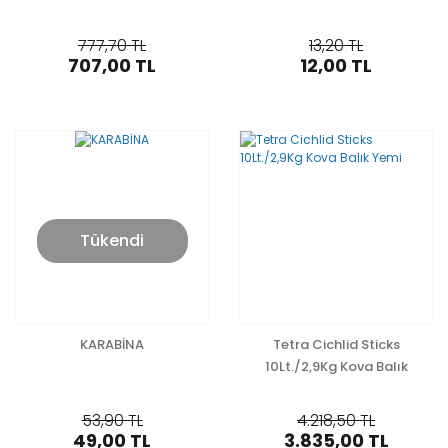
777,70 TL
13,20 TL
707,00 TL
12,00 TL
Tükendi
KARABİNA
Tetra Cichlid Sticks
10Lt./2,9Kg Kova Balık
Yemi
53,90 TL
4.218,50 TL
49,00 TL
3.835,00 TL