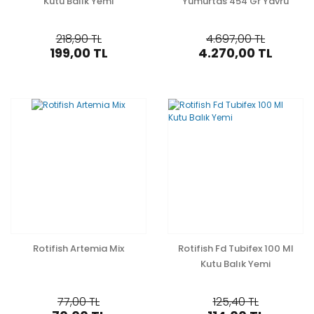
Kutu Balık Yemı
Yumurtas 454 Gr Yavru
Balık Yem
218,90 TL
4.697,00 TL
199,00 TL
4.270,00 TL
Rotifish Artemia Mix
Rotifish Fd Tubifex 100 Ml
Kutu Balık Yemi
77,00 TL
125,40 TL