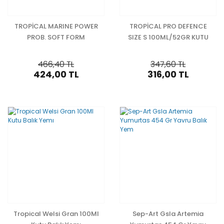
TROPİCAL MARINE POWER
TROPİCAL PRO DEFENCE
PROB. SOFT FORM
SIZE S 100ML/52GR KUTU
100ML/52GR KUTU BALIK
BALIK YEMİ
YEMİ
466,40 TL
347,60 TL
424,00 TL
316,00 TL
Tropical Welsi Gran 100Ml
Sep-Art Gsla Artemia