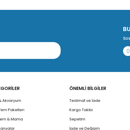
B
Sos
EGORİLER
ÖNEMLİ BİLGİLER
 & Akvaryum
Teslimat ve İade
Yem Paketleri
Kargo Takibi
 Yem & Mama
Sepetim
anyalar
İade ve Değişim