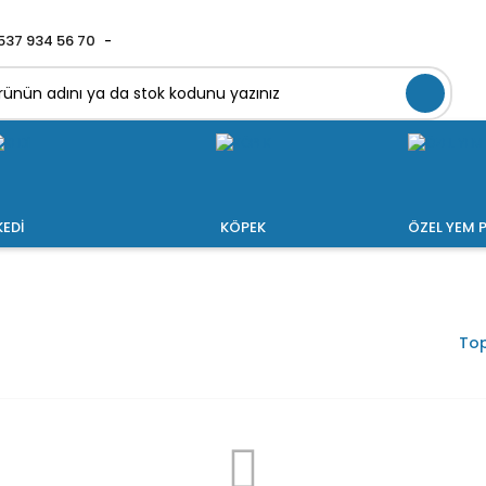
537 934 56 70
KEDİ
KÖPEK
ÖZEL YEM P
Top