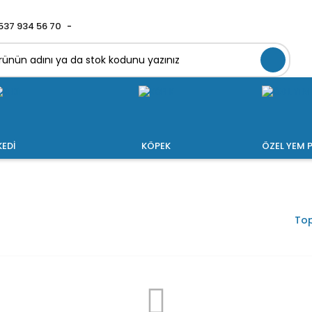
537 934 56 70
KEDİ
KÖPEK
ÖZEL YEM P
Top