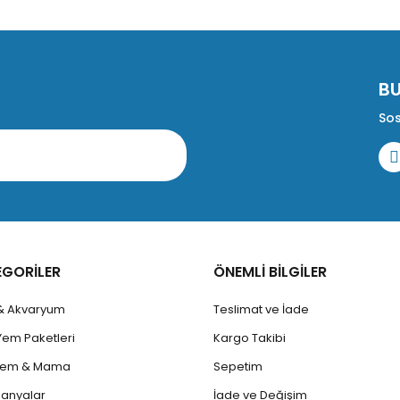
B
Sos
EGORİLER
ÖNEMLİ BİLGİLER
 & Akvaryum
Teslimat ve İade
Yem Paketleri
Kargo Takibi
 Yem & Mama
Sepetim
anyalar
İade ve Değişim