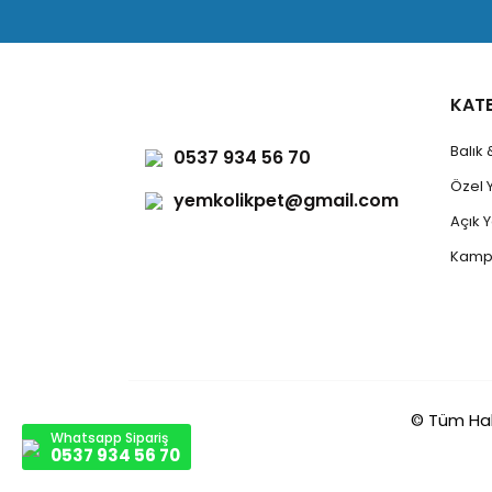
KAT
Balık
0537 934 56 70
Özel 
yemkolikpet@gmail.com
Açık
Kamp
© Tüm Hakla
Whatsapp Sipariş
0537 934 56 70