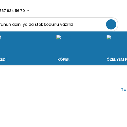
537 934 56 70
KEDİ
KÖPEK
ÖZEL YEM P
To