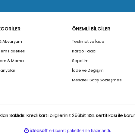
EGORİLER
ÖNEMLİ BİLGİLER
 & Akvaryum
Teslimat ve İade
Yem Paketleri
Kargo Takibi
 Yem & Mama
Sepetim
anyalar
İade ve Değişim
Mesafeli Satış Sözleşmesi
rı Saklıdır. Kredi kartı bilgileriniz 256bit SSL sertifikası ile ko
ile
ideasoft
e-