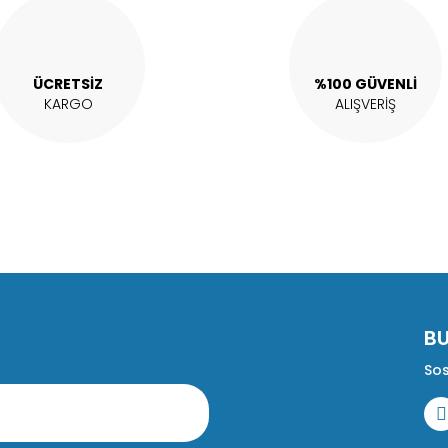
ÜCRETSİZ
%100 GÜVENLİ
KARGO
ALIŞVERİŞ
B
Sos