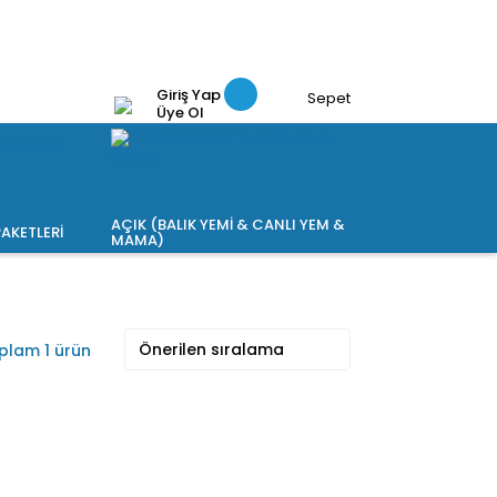
Giriş Yap
Sepet
Üye Ol
AÇIK (BALIK YEMİ & CANLI YEM &
AKETLERİ
MAMA)
plam 1 ürün