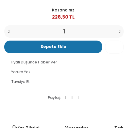
Kazancınız :
228,50 TL
Sepete Ekle
Fiyatı Düşünce Haber Ver
Yorum Yaz
Tavsiye Et
Paylaş
Ürün Bilgisi
Yorumlar
Taksi