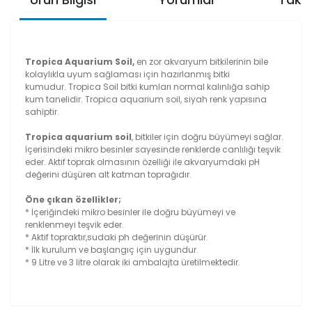
Tropica Aquarium Soil,
en zor akvaryum bitkilerinin bile
kolaylıkla uyum sağlaması için hazırlanmış bitki
kumudur. Tropica Soil bitki kumları normal kalınlığa sahip
kum tanelidir. Tropica aquarium soil, siyah renk yapısına
sahiptir.
Tropica aquarium soil
, bitkiler için doğru büyümeyi sağlar.
İçerisindeki mikro besinler sayesinde renklerde canlılığı teşvik
eder. Aktif toprak olmasının özelliği ile akvaryumdaki pH
değerini düşüren alt katman toprağıdır.
Öne çıkan özellikler;
* İçeriğindeki mikro besinler ile doğru büyümeyi ve
renklenmeyi teşvik eder.
* Aktif topraktır,sudaki ph değerinin düşürür.
* İlk kurulum ve başlangıç için uygundur.
* 9 Litre ve 3 litre olarak iki ambalajta üretilmektedir.
Bu ürünün fiyat bilgisi, resim, ürün açıklamalarında ve
diğer konularda yetersiz gördüğünüz noktaları öneri