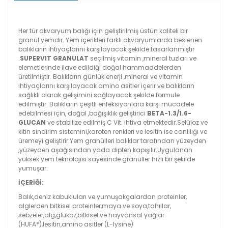
Her tür akvaryum balığı için geliştirilmiş üstün kaliteli bir
granül yemdir. Yem içerikleri farklı akvaryumlarda beslenen
balıkların ihtiyaçlarını karşılayacak şekilde tasarlanmıştır
.
SUPERVIT GRANULAT
seçilmiş vitamin ,mineral tuzları ve
elemetlerinde ilave edildiği doğal hammaddelerden
üretilmiştir. Balıkların günlük enerji ,mineral ve vitamin
ihtiyaçlarını karşılayacak amino asitler içerir ve balıkların
sağlıklı olarak gelişimini sağlayacak şekilde formule
edilmiştir. Balıkların çeşitli enfeksiyonlara karşı mücadele
edebilmesi için, doğal ,bağışıklık geliştirici
BETA-1.3/1.6-
GLUCAN
ve stabilize edilmiş C Vit. ihtiva etmektedir.Selüloz ve
kitin sindirim sistemini,karoten renkleri ve lesitin ise canlılığı ve
üremeyi geliştirir.Yem granülleri balıklar tarafından yüzeyden
,yüzeyden aşağısından yada dipten kapışılır.Uygulanan
yüksek yem teknolojisi sayesinde granüller hızlı bir şekilde
yumuşar.
İÇERİĞİ:
Balık,deniz kabukluları ve yumuşakçalardan proteinler,
alglerden bitkisel proteinler,maya ve soya,tahıllar,
sebzeler,alg,glukoz,bitkisel ve hayvansal yağlar
(HUFA*),lesitin,amino asitler (L-lysine)