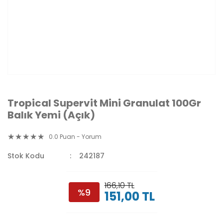
Tropical Supervit Mini Granulat 100Gr
Balık Yemi (Açık)
0.0 Puan - Yorum
Stok Kodu
242187
166,10 TL
%9
151,00 TL