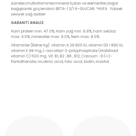
,karoten,multivitaminler,mineral tuzları ve elementler,doğal
bağışkanlık güçlendirici BETA-1.3/1.6-GLUCAN. *HUFA : Yüksek
seviyeli yağ asitleri
GARANTİ ANALİZ
Ham protein min. 47.0%, Ham yağ min. 6.8%, ham selüloz
max. 4.5%, mineraller max. 9.0%, Nem max. 8.0%.
Vitaminler (Beher kg): vitamin A 29 800 IU, vitamin D3 1 890 IU,
vitamin E 98 mg, L-ascorbyl-2-polyphosphate (stabilised
vitamin C) 500 mg. Vit. B1, B2 , B6 , B12, Calcium -D (+)-
Pantothenate, nicotinic acid, folic acid, biotin, inositol.
Bu ürünün fiyat bilgisi, resim, ürün açıklamalarında ve
diğer konularda yetersiz gördüğünüz noktaları öneri
Bu ürüne ilk yorumu siz yapın!
formunu kullanarak tarafımıza iletebilirsiniz.
Görüş ve önerileriniz için teşekkür ederiz.
Yorum Yaz
Ürün resmi kalitesiz, bozuk veya görüntülenemiyor.
Ürün açıklamasında eksik bilgiler bulunuyor.
Ürün bilgilerinde hatalar bulunuyor.