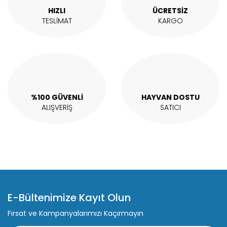
Ürün fiyatı diğer sitelerden daha pahalı.
HIZLI
ÜCRETSİZ
Bu ürüne benzer farklı alternatifler olmalı.
TESLİMAT
KARGO
Gönder
%100 GÜVENLİ
HAYVAN DOSTU
ALIŞVERİŞ
SATICI
E-Bültenimize Kayıt Olun
Fırsat ve Kampanyalarımızı Kaçırmayın