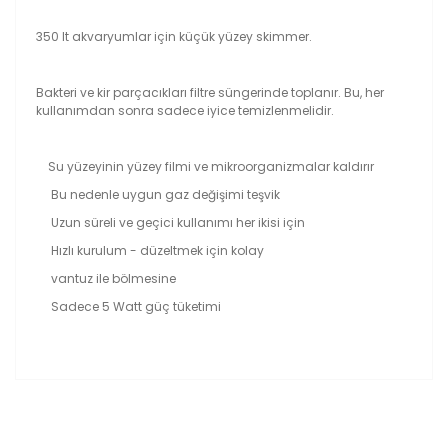
350 lt akvaryumlar için küçük yüzey skimmer.
Bakteri ve kir parçacıkları filtre süngerinde toplanır. Bu, her
kullanımdan sonra sadece iyice temizlenmelidir.
Su yüzeyinin yüzey filmi ve mikroorganizmalar kaldırır
Bu nedenle uygun gaz değişimi teşvik
Uzun süreli ve geçici kullanımı her ikisi için
Hızlı kurulum - düzeltmek için kolay
vantuz ile bölmesine
Sadece 5 Watt güç tüketimi
Bu ürünün fiyat bilgisi, resim, ürün açıklamalarında ve
diğer konularda yetersiz gördüğünüz noktaları öneri
Bu ürüne ilk yorumu siz yapın!
formunu kullanarak tarafımıza iletebilirsiniz.
Görüş ve önerileriniz için teşekkür ederiz.