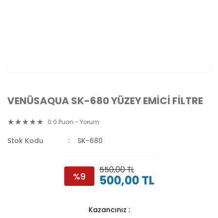
VENÜSAQUA SK-680 YÜZEY EMİCİ FİLTRE
0.0 Puan - Yorum
Stok Kodu
SK-680
550,00 TL
%9
500,00 TL
Kazancınız :