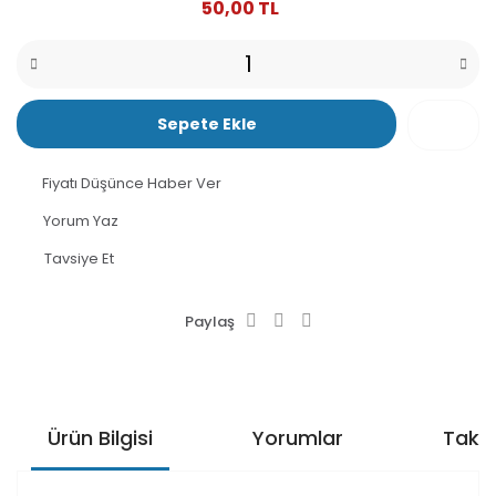
50,00 TL
Sepete Ekle
Fiyatı Düşünce Haber Ver
Yorum Yaz
Tavsiye Et
Paylaş
Ürün Bilgisi
Yorumlar
Taksi