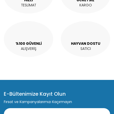
HIZLI
ÜCRETSİZ
Bu ürüne benzer farklı alternatifler olmalı.
TESLİMAT
KARGO
Gönder
%100 GÜVENLİ
HAYVAN DOSTU
ALIŞVERİŞ
SATICI
E-Bültenimize Kayıt Olun
Fırsat ve Kampanyalarımızı Kaçırmayın