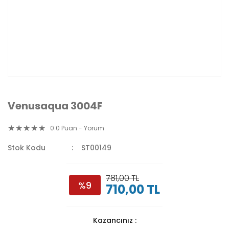
Venusaqua 3004F
0.0 Puan - Yorum
Stok Kodu
ST00149
781,00 TL
%9
710,00 TL
Kazancınız :