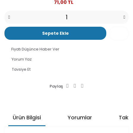
71,00 TL
Sepete Ekle
Fiyatı Düşünce Haber Ver
Yorum Yaz
Tavsiye Et
Paylaş
Ürün Bilgisi
Yorumlar
Taksi