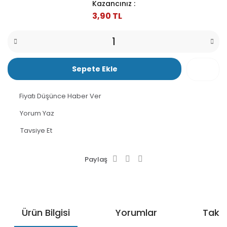
Kazancınız :
3,90 TL
Sepete Ekle
Fiyatı Düşünce Haber Ver
Yorum Yaz
Tavsiye Et
Paylaş
Ürün Bilgisi
Yorumlar
Taksi