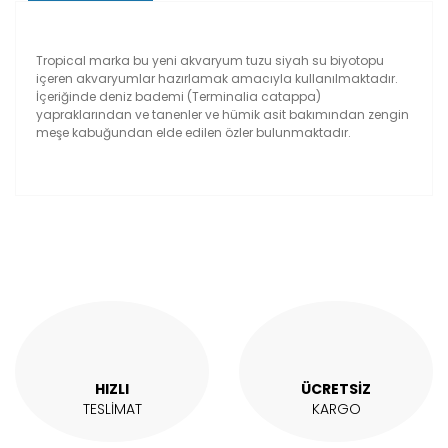
Tropical marka bu yeni akvaryum tuzu siyah su biyotopu
içeren akvaryumlar hazırlamak amacıyla kullanılmaktadır.
İçeriğinde deniz bademi (Terminalia catappa)
yapraklarından ve tanenler ve hümik asit bakımından zengin
meşe kabuğundan elde edilen özler bulunmaktadır.
Bu ürünün fiyat bilgisi, resim, ürün açıklamalarında ve
diğer konularda yetersiz gördüğünüz noktaları öneri
Bu ürüne ilk yorumu siz yapın!
formunu kullanarak tarafımıza iletebilirsiniz.
Görüş ve önerileriniz için teşekkür ederiz.
Yorum Yaz
Ürün resmi kalitesiz, bozuk veya görüntülenemiyor.
Ürün açıklamasında eksik bilgiler bulunuyor.
Ürün bilgilerinde hatalar bulunuyor.
Ürün fiyatı diğer sitelerden daha pahalı.
HIZLI
ÜCRETSİZ
Bu ürüne benzer farklı alternatifler olmalı.
TESLİMAT
KARGO