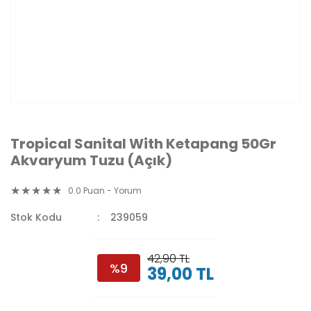
Tropical Sanital With Ketapang 50Gr
Akvaryum Tuzu (Açık)
0.0 Puan - Yorum
Stok Kodu
239059
42,90 TL
%9
39,00 TL