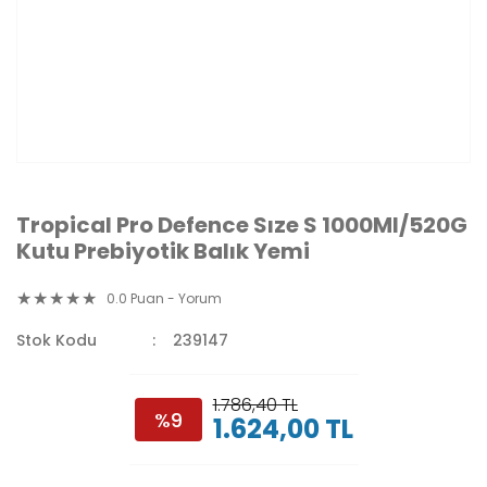
Tropical Pro Defence Sıze S 1000Ml/520G
Kutu Prebiyotik Balık Yemi
0.0 Puan - Yorum
Stok Kodu
239147
1.786,40 TL
%9
1.624,00 TL