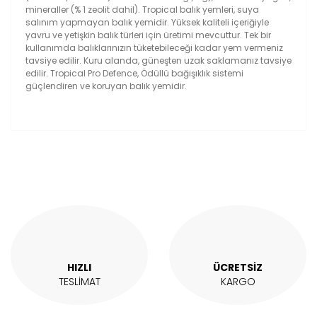
mineraller (% 1 zeolit dahil). Tropical balık yemleri, suya
salınım yapmayan balık yemidir. Yüksek kaliteli içeriğiyle
yavru ve yetişkin balık türleri için üretimi mevcuttur. Tek bir
kullanımda balıklarınızın tüketebileceği kadar yem vermeniz
tavsiye edilir. Kuru alanda, güneşten uzak saklamanız tavsiye
edilir. Tropical Pro Defence, Ödüllü bağışıklık sistemi
güçlendiren ve koruyan balık yemidir.
Bu ürünün fiyat bilgisi, resim, ürün açıklamalarında ve
diğer konularda yetersiz gördüğünüz noktaları öneri
Bu ürüne ilk yorumu siz yapın!
formunu kullanarak tarafımıza iletebilirsiniz.
Görüş ve önerileriniz için teşekkür ederiz.
Yorum Yaz
Ürün resmi kalitesiz, bozuk veya görüntülenemiyor.
Ürün açıklamasında eksik bilgiler bulunuyor.
Ürün bilgilerinde hatalar bulunuyor.
Ürün fiyatı diğer sitelerden daha pahalı.
HIZLI
ÜCRETSİZ
Bu ürüne benzer farklı alternatifler olmalı.
TESLİMAT
KARGO