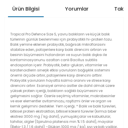
Ürün Bilgisi
Yorumlar
Taksi
Tropical Pro Defence Size S, yavru balıkların ve küçük balık
türlerinin günlük beslenmesi için probiyotikli hi-protein tozu.
Balık yemine eklenen probiyotik, bağırsak mikroflorasını
stabilize eden, patojenlere karşı balık direncini artıran ve
besinin büyümesini hızlandıran ve suyun balık dışkısı ile
kontaminasyonunu azaltan canlı Bacillus subtilis
endosporları içerir. Probiyotik, beta-glukan, vitaminler ve
karotenoidlerin sinerjik etkisi yavruların bağışıklık sistemini
önemli ölçüde artırır, patojenlere karşı direncini arttırır.
Probiyotik yavruların hayatta kalma oranını ve strese karşı
direncini artırır. Esansiyel amino asitler de dahil olmak üzere
yüksek protein içeriği, balıkların sağlıklı büyümesini ve
gelişmesini sağlar. Özenle seçilmiş vitaminler, makrobesinler
ve eser elementler avitaminozu, raşitizmi önler ve organ ve
kemik gelişimini destekler. Yem içeriği; * Balık ve balık türevleri,
bitkisel protein ekstraktları, bitkisel kökenli türevler (kırmızı biber
ekstresi 3000 mg / kg dahil), yumuşakçalar ve kabuklular,
tahıllar, algler (Spirulina platensis min.% 1.5 dahil), mayalar
(Beta-1.3 / 1.6 dahil) -Glükan 1000 mg / kg), sıvı ve katı yağlar,