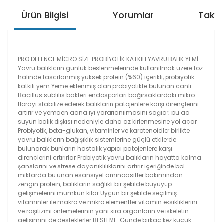
Ürün Bilgisi
Yorumlar
Taksi
PRO DEFENCE MİCRO SİZE PROBİYOTİK KATKILI YAVRU BALIK YEMİ
Yavru balıkların günlük beslenmelerinde kullanılmak üzere toz
halinde tasarlanmış yüksek protein (%60) içerikli, probiyotik
katkılı yem Yeme eklenmiş olan probiyotikte bulunan canlı
Bacillus subtilis bakteri endosporları bağırsaklardaki mikro
florayı stabilize ederek balıkların patojenlere karşı dirençlerini
artırır ve yemden daha iyi yararlanılmasını sağlar; bu da
suyun balık dışkısı nedeniyle daha az kirlenmesine yol açar
Probiyotik, beta-glukan, vitaminler ve karotenoidler birlikte
yavru balıkların bağışıklık sistemlerine güçlü etkilerde
bulunarak bunların hastalık yapıcı patojenlere karşı
dirençlerini artırırlar Probiyotik yavru balıkların hayatta kalma
şanslarını ve strese dayanıklılıklarını artırır İçeriğinde bol
miktarda bulunan esansiyel aminoasitler bakımından
zengin protein, balıkların sağlıklı bir şekilde büyüyüp
gelişmelerini mümkün kılar Uygun bir şekilde seçilmiş
vitaminler ile makro ve mikro elementler vitamin eksikliklerini
ve raşitizmi önlemelerinin yanı sıra organların ve iskeletin
gelişimini de desteklerler BESLEME: Günde birkaç kez küçük