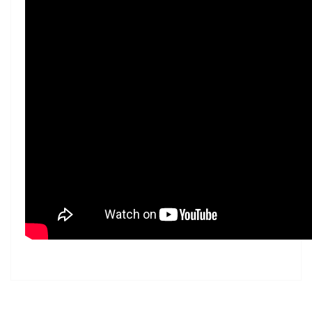
Bu ürünün fiyat bilgisi, resim, ürün açıklamalarında ve
diğer konularda yetersiz gördüğünüz noktaları öneri
Bu ürüne ilk yorumu siz yapın!
formunu kullanarak tarafımıza iletebilirsiniz.
Görüş ve önerileriniz için teşekkür ederiz.