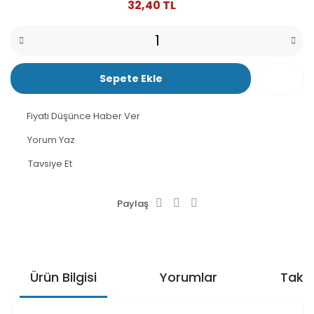
32,40 TL
Sepete Ekle
Fiyatı Düşünce Haber Ver
Yorum Yaz
Tavsiye Et
Paylaş
Ürün Bilgisi
Yorumlar
Taksi