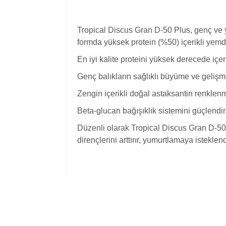
Tropical Discus Gran D-50 Plus, genç ve yet
formda yüksek protein (%50) içerikli yemdi
En iyi kalite proteini yüksek derecede içe
Genç balıkların sağlıklı büyüme ve gelişme
Zengin içerikli doğal astaksantin renklenme
Beta-glucan bağışıklık sistemini güçlendiri
Düzenli olarak Tropical Discus Gran D-50 P
dirençlerini arttırır, yumurtlamaya isteklen
Bu ürünün fiyat bilgisi, resim, ürün açıklam
Görüş ve önerileriniz için teşekkür ederiz.
Ürün resmi kalitesiz, bozuk veya görüntül
Ürün açıklamasında eksik bilgiler bulunuy