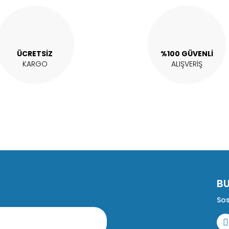
ÜCRETSİZ
%100 GÜVENLİ
KARGO
ALIŞVERİŞ
Gönder
B
Sos