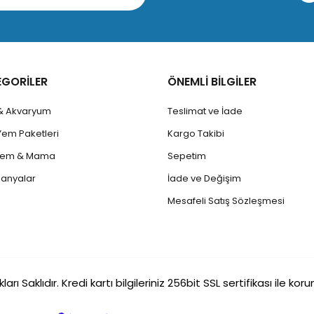
EGORİLER
ÖNEMLİ BİLGİLER
 & Akvaryum
Teslimat ve İade
Yem Paketleri
Kargo Takibi
 Yem & Mama
Sepetim
anyalar
İade ve Değişim
Mesafeli Satış Sözleşmesi
rı Saklıdır. Kredi kartı bilgileriniz 256bit SSL sertifikası ile ko