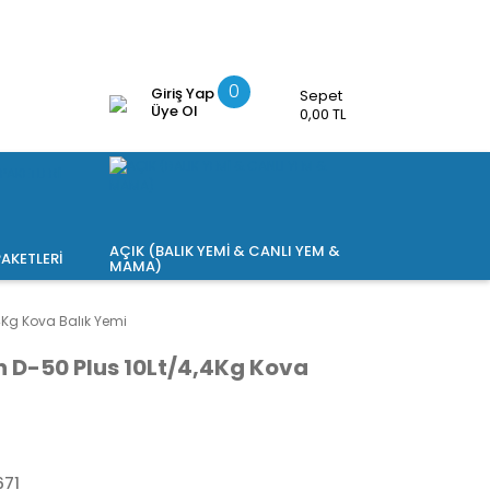
0
Giriş Yap
Sepet
Üye Ol
0,00 TL
AÇIK (BALIK YEMİ & CANLI YEM &
AKETLERİ
MAMA)
4Kg Kova Balık Yemi
n D-50 Plus 10Lt/4,4Kg Kova
671