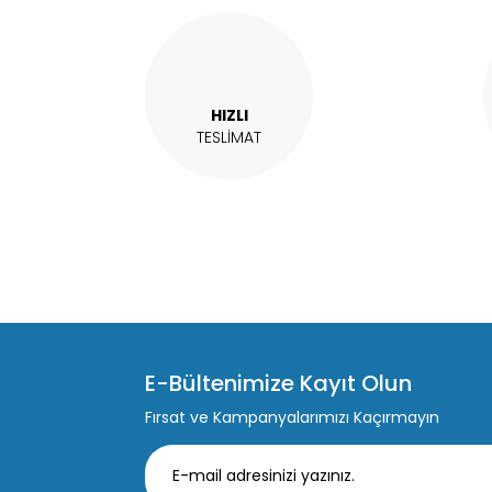
Ürün bilgilerinde hatalar bulunuyor.
Ürün fiyatı diğer sitelerden daha pahalı.
Bu ürüne benzer farklı alternatifler olmalı.
HIZLI
TESLİMAT
E-Bültenimize Kayıt Olun
Fırsat ve Kampanyalarımızı Kaçırmayın