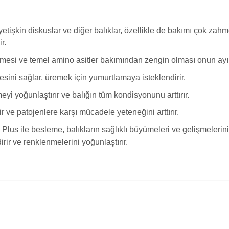
işkin diskuslar ve diğer balıklar, özellikle de bakımı çok zahmet 
r.
rmesi ve temel amino asitler bakımından zengin olması onun ayırt 
sini sağlar, üremek için yumurtlamaya isteklendirir.
yi yoğunlaştırır ve balığın tüm kondisyonunu arttırır.
r ve patojenlere karşı mücadele yeteneğini arttırır.
lus ile besleme, balıkların sağlıklı büyümeleri ve gelişmelerini 
dirir ve renklenmelerini yoğunlaştırır.
alarında ve diğer konularda yetersiz gördüğünüz noktaları öneri formunu 
Bu ürüne ilk yorumu siz yapın!
enemiyor.
Yorum Yaz
or.