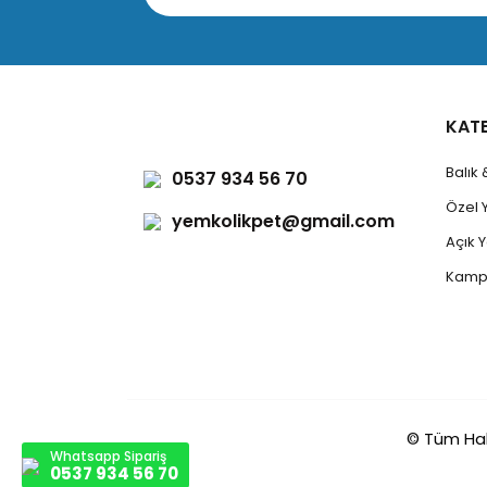
KAT
Balık
0537 934 56 70
Özel 
yemkolikpet@gmail.com
Açık
Kamp
© Tüm Hakla
Whatsapp Sipariş
0537 934 56 70