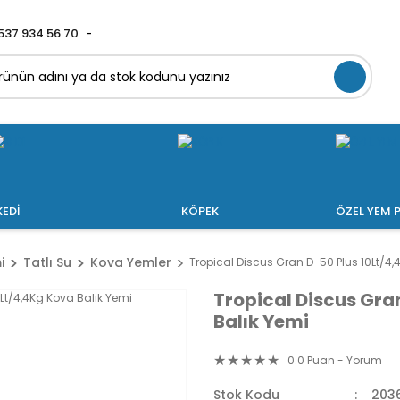
537 934 56 70
KEDİ
KÖPEK
ÖZEL YEM P
i
Tatlı Su
Kova Yemler
Tropical Discus Gran D-50 Plus 10Lt/4,
Tropical Discus Gra
Balık Yemi
0.0 Puan - Yorum
Stok Kodu
203