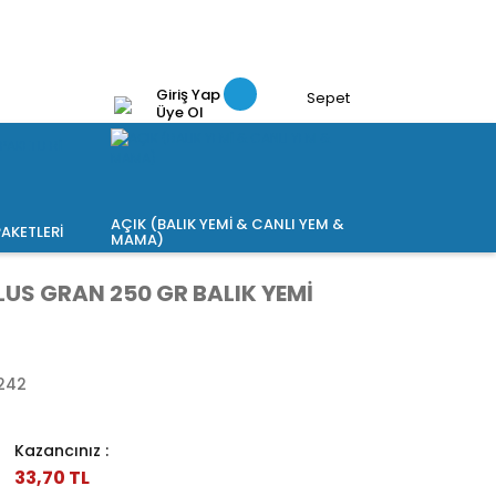
Giriş Yap
Sepet
Üye Ol
AÇIK (BALIK YEMİ & CANLI YEM &
AKETLERİ
MAMA)
LUS GRAN 250 GR BALIK YEMİ
242
Kazancınız :
33,70 TL