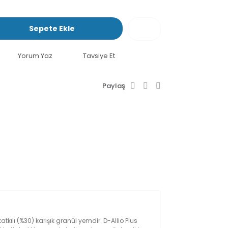
Sepete Ekle
Yorum Yaz
Tavsiye Et
Paylaş
tkılı (%30) karışık granül yemdir. D-Allio Plus