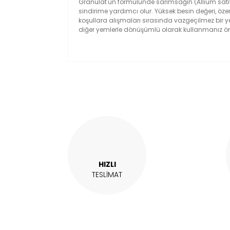
Granulat'ün formülünde sarımsağın (Allium sativum
sindirime yardımcı olur. Yüksek besin değeri, öze
koşullara alışmaları sırasında vazgeçilmez bir ye
diğer yemlerle dönüşümlü olarak kullanmanız öne
Bu ürünün fiyat bilgisi, resim, ürün açıklam
Görüş ve önerileriniz için teşekkür ederiz.
Ürün resmi kalitesiz, bozuk veya görüntül
Ürün açıklamasında eksik bilgiler bulunuy
Ürün bilgilerinde hatalar bulunuyor.
Ürün fiyatı diğer sitelerden daha pahalı.
Bu ürüne benzer farklı alternatifler olmalı.
HIZLI
TESLİMAT