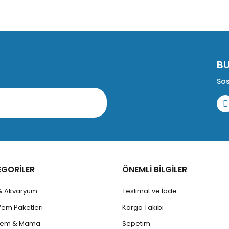
B
Sos
EGORİLER
ÖNEMLİ BİLGİLER
 & Akvaryum
Teslimat ve İade
Yem Paketleri
Kargo Takibi
 Yem & Mama
Sepetim