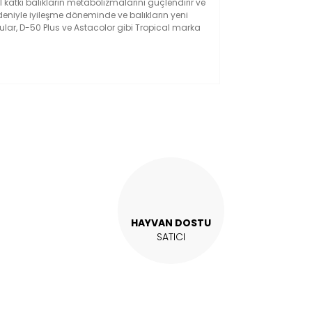
 katkı balıkların metabolizmalarını güçlendirir ve
edeniyle iyileşme döneminde ve balıkların yeni
gular, D-50 Plus ve Astacolor gibi Tropical marka
kullanarak tarafımıza iletebilirsiniz.
HAYVAN DOSTU
SATICI