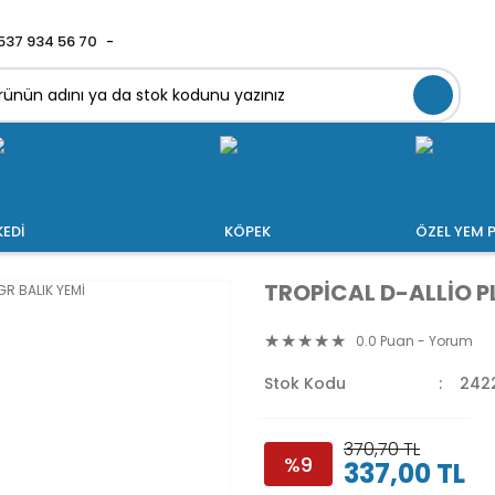
537 934 56 70
KEDİ
KÖPEK
ÖZEL YEM P
TROPİCAL D-ALLİO P
0.0 Puan - Yorum
Stok Kodu
242
370,70 TL
%9
337,00 TL