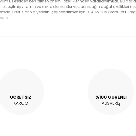
 L.) eskiden beri bilinen önemli özelliklerinden yararlanılmıştır. Bu doğal
nle seçilmiş vitamin ve mikro elementler ve sarımsağın doğal özellikleri n
mdir. Diskusların diyetlerini çeşitlendirmek için D-Allio Plus Granulat'ü Re
rilir
alarında ve diğer konularda yetersiz gördüğünüz noktaları öneri formunu 
Bu ürüne ilk yorumu siz yapın!
enemiyor.
Yorum Yaz
or.
ÜCRETSİZ
%100 GÜVENLİ
KARGO
ALIŞVERİŞ
Gönder