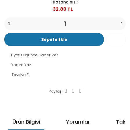
Kazancınız :
32,80 TL
Sepete Ekle
Fiyatı Düşünce Haber Ver
Yorum Yaz
Tavsiye Et
Paylaş
Ürün Bilgisi
Yorumlar
Taksi