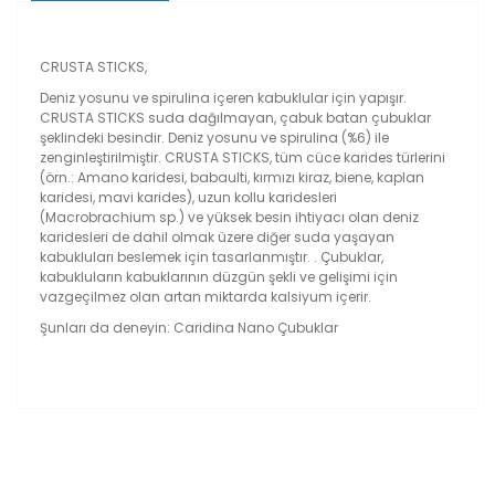
CRUSTA STICKS,
Deniz yosunu ve spirulina içeren kabuklular için yapışır.
CRUSTA STICKS suda dağılmayan, çabuk batan çubuklar
şeklindeki besindir. Deniz yosunu ve spirulina (%6) ile
zenginleştirilmiştir. CRUSTA STICKS, tüm cüce karides türlerini
(örn.: Amano karidesi, babaulti, kırmızı kiraz, biene, kaplan
karidesi, mavi karides), uzun kollu karidesleri
(Macrobrachium sp.) ve yüksek besin ihtiyacı olan deniz
karidesleri de dahil olmak üzere diğer suda yaşayan
kabukluları beslemek için tasarlanmıştır. . Çubuklar,
kabukluların kabuklarının düzgün şekli ve gelişimi için
vazgeçilmez olan artan miktarda kalsiyum içerir.
Şunları da deneyin: Caridina Nano Çubuklar
Bu ürünün fiyat bilgisi, resim, ürün açıklamalarında ve
diğer konularda yetersiz gördüğünüz noktaları öneri
Bu ürüne ilk yorumu siz yapın!
formunu kullanarak tarafımıza iletebilirsiniz.
Görüş ve önerileriniz için teşekkür ederiz.
Yorum Yaz