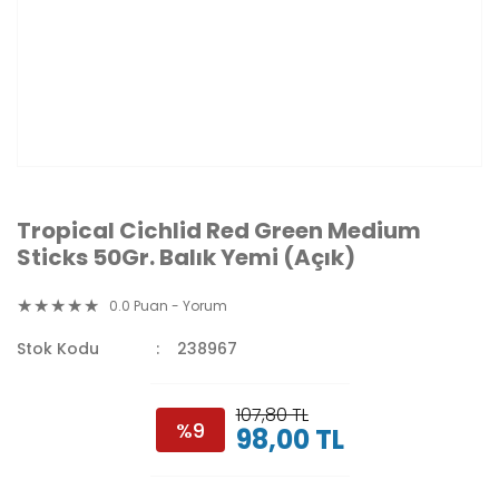
Tropical Cichlid Red Green Medium
Sticks 50Gr. Balık Yemi (Açık)
0.0 Puan - Yorum
Stok Kodu
238967
107,80 TL
%9
98,00 TL