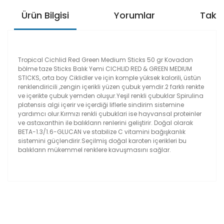
Ürün Bilgisi
Yorumlar
Taksi
Tropical Cichlid Red Green Medium Sticks 50 gr Kovadan
bölme taze Sticks Balık Yemi CICHLID RED & GREEN MEDIUM
STICKS, orta boy Ciklidler ve için komple yüksek kalorili, üstün
renklendiricili ,zengin içerikli yüzen çubuk yemdir.2 farklı renkte
ve içerikte çubuk yemden oluşur.Yeşil renkli çubuklar Spirulina
platensis algi içerir ve içerdiği liflerle sindirim sistemine
yardımcı olur.Kırmızı renkli çubuklari ise hayvansal proteinler
ve astaxanthin ile balıkların renlerini geliştirir. Doğal olarak
BETA-1.3/1.6-GLUCAN ve stabilize C vitamini bağışkanlık
sistemini güçlendirir.Seçilmiş doğal karoten içerikleri bu
balıkların mükemmel renklere kavuşmasını sağlar.
Bu ürünün fiyat bilgisi, resim, ürün açıklamalarında ve
diğer konularda yetersiz gördüğünüz noktaları öneri
Bu ürüne ilk yorumu siz yapın!
formunu kullanarak tarafımıza iletebilirsiniz.
Görüş ve önerileriniz için teşekkür ederiz.
Yorum Yaz