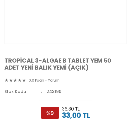
TROPİCAL 3-ALGAE B TABLET YEM 50
ADET YENİ BALIK YEMİ (AÇIK)
0.0 Puan - Yorum
Stok Kodu
243190
36,30 TL
%9
33,00 TL