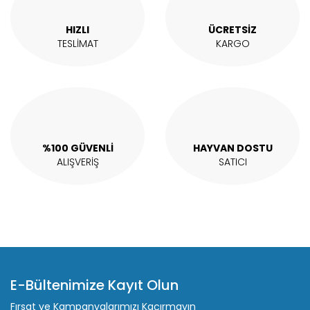
Ürün bilgilerinde hatalar bulunuyor.
Ürün fiyatı diğer sitelerden daha pahalı.
HIZLI
ÜCRETSİZ
Bu ürüne benzer farklı alternatifler olmalı.
TESLİMAT
KARGO
Gönder
%100 GÜVENLİ
HAYVAN DOSTU
ALIŞVERİŞ
SATICI
E-Bültenimize Kayıt Olun
Fırsat ve Kampanyalarımızı Kaçırmayın