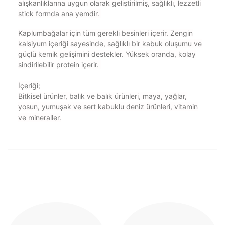
alışkanlıklarına uygun olarak geliştirilmiş, sağlıklı, lezzetli
stick formda ana yemdir.
Kaplumbağalar için tüm gerekli besinleri içerir. Zengin
kalsiyum içeriği sayesinde, sağlıklı bir kabuk oluşumu ve
güçlü kemik gelişimini destekler. Yüksek oranda, kolay
sindirilebilir protein içerir.
İçeriği;
Bitkisel ürünler, balık ve balık ürünleri, maya, yağlar,
yosun, yumuşak ve sert kabuklu deniz ürünleri, vitamin
ve mineraller.
Bu ürünün fiyat bilgisi, resim, ürün açıklamalarında ve
diğer konularda yetersiz gördüğünüz noktaları öneri
Bu ürüne ilk yorumu siz yapın!
formunu kullanarak tarafımıza iletebilirsiniz.
Görüş ve önerileriniz için teşekkür ederiz.
Yorum Yaz
Ürün resmi kalitesiz, bozuk veya görüntülenemiyor.
Ürün açıklamasında eksik bilgiler bulunuyor.