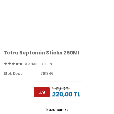
Tetra Reptomin Sticks 250Ml
0.0 Puan - Yorum
Stok Kodu
761346
242,00 TL
%9
220,00 TL
Kazancınız :