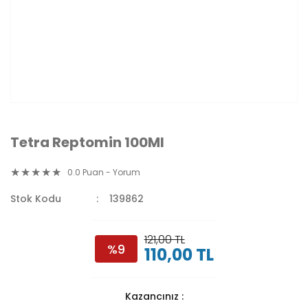
Tetra Reptomin 100Ml
0.0 Puan - Yorum
Stok Kodu
139862
121,00 TL
%9
110,00 TL
Kazancınız :