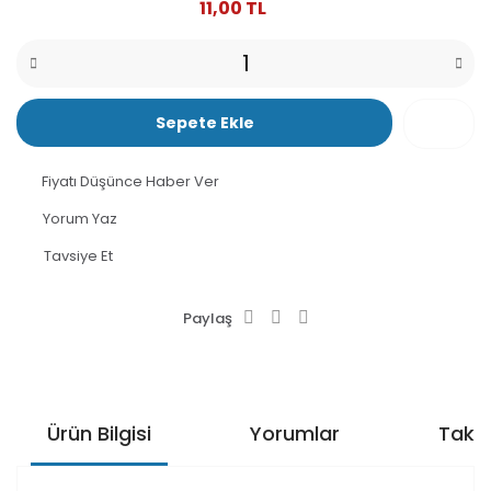
11,00 TL
Sepete Ekle
Fiyatı Düşünce Haber Ver
Yorum Yaz
Tavsiye Et
Paylaş
Ürün Bilgisi
Yorumlar
Taksi