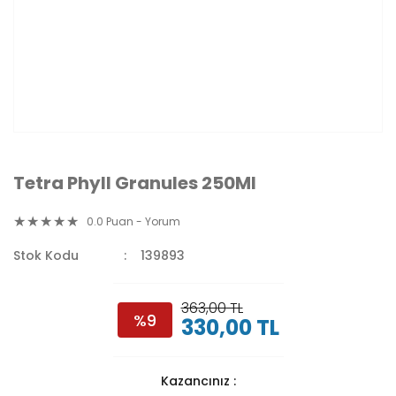
Tetra Phyll Granules 250Ml
0.0 Puan - Yorum
Stok Kodu
139893
363,00 TL
%9
330,00 TL
Kazancınız :