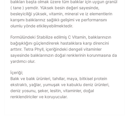
balıkları başta olmak üzere tüm balıklar için uygun granül
( tane ) yemdir. Yüksek besin değeri sayesinde,
besleyiciliği yüksek, vitamin, mineral ve iz elementlerin
karışımı balıklarınız sağlıklı gelişimi ve performansını
olumlu yönde etkileyebilmektedir.
Formülündeki Stabilize edilmiş C Vitamin, balıklarınızın
bağışıklığını güçlendirerek hastalıklara karşı direncini
arttırır.
Tetra Phyll
, içeriğindeki dengeli vitaminler
sayesinde balıklarınızın doğal renklerinin korunmasına da
yardımcı olur.
İçeriği;
Balık ve balık ürünleri, tahıllar, maya, bitkisel protein
ekstraktı, yağlar, yumuşak ve kabuklu deniz ürünleri,
deniz yosunu, şeker, lesitin, vitaminler, doğal
renklendiriciler ve koruyucular.
Bu ürünün fiyat bilgisi, resim, ürün açıklamalarında ve
diğer konularda yetersiz gördüğünüz noktaları öneri
Bu ürüne ilk yorumu siz yapın!
formunu kullanarak tarafımıza iletebilirsiniz.
Görüş ve önerileriniz için teşekkür ederiz.