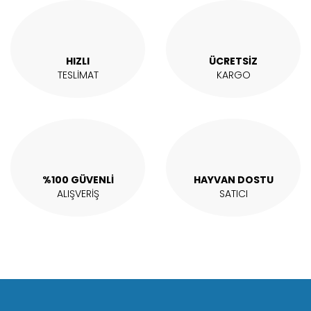
Ürün açıklamasında eksik bilgiler bulunuyor.
Ürün bilgilerinde hatalar bulunuyor.
Ürün fiyatı diğer sitelerden daha pahalı.
HIZLI
ÜCRETSİZ
Bu ürüne benzer farklı alternatifler olmalı.
TESLİMAT
KARGO
Gönder
%100 GÜVENLİ
HAYVAN DOSTU
ALIŞVERİŞ
SATICI