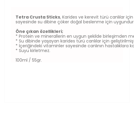
Tetra Crusta Sticks
, Karides ve kerevit türü canlılar 
sayesinde su dibine çöker doğal beslenme için uygundur
Öne çıkan özellikleri;
* Protein ve minerallerin en uygun şekilde birleşimden m
* Su dibinde yaşayan karides türü canlılar için geliştirilmişt
* İçeriğindeki vitaminler sayesinde canlının hastalıklara kar
* Suyu kirletmez.
100ml / 55gr.
Bu ürünün fiyat bilgisi, resim, ürün açıklamalarında ve
diğer konularda yetersiz gördüğünüz noktaları öneri
Bu ürüne ilk yorumu siz yapın!
formunu kullanarak tarafımıza iletebilirsiniz.
Görüş ve önerileriniz için teşekkür ederiz.
Yorum Yaz
Ürün resmi kalitesiz, bozuk veya görüntülenemiyor.