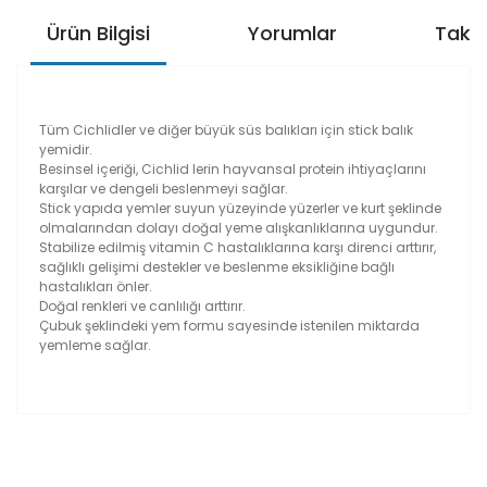
Ürün Bilgisi
Yorumlar
Taksi
Tüm Cichlidler ve diğer büyük süs balıkları için stick balık
yemidir.
Besinsel içeriği, Cichlid lerin hayvansal protein ihtiyaçlarını
karşılar ve dengeli beslenmeyi sağlar.
Stick yapıda yemler suyun yüzeyinde yüzerler ve kurt şeklinde
olmalarından dolayı doğal yeme alışkanlıklarına uygundur.
Stabilize edilmiş vitamin C hastalıklarına karşı direnci arttırır,
sağlıklı gelişimi destekler ve beslenme eksikliğine bağlı
hastalıkları önler.
Doğal renkleri ve canlılığı arttırır.
Çubuk şeklindeki yem formu sayesinde istenilen miktarda
yemleme sağlar.
Bu ürünün fiyat bilgisi, resim, ürün açıklamalarında ve
diğer konularda yetersiz gördüğünüz noktaları öneri
formunu kullanarak tarafımıza iletebilirsiniz.
Görüş ve önerileriniz için teşekkür ederiz.
güvenilir bir firma