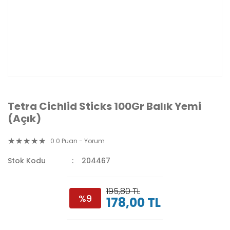
Tetra Cichlid Sticks 100Gr Balık Yemi
(Açık)
0.0 Puan - Yorum
Stok Kodu
204467
195,80 TL
%9
178,00 TL