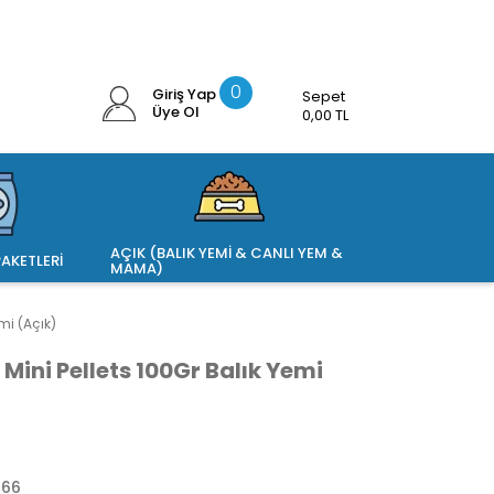
0
Giriş Yap
Sepet
Üye Ol
0,00 TL
AÇIK (BALIK YEMİ & CANLI YEM &
AKETLERİ
MAMA)
mi (Açık)
 Mini Pellets 100Gr Balık Yemi
266