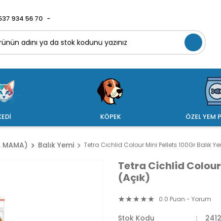
537 934 56 70
KEDİ
KÖPEK
ÖZEL YEM P
 & MAMA)
Balık Yemi
Tetra Cichlid Colour Mini Pellets 100Gr Balık Ye
Tetra Cichlid Colour
(Açık)
0.0 Puan - Yorum
Stok Kodu
241