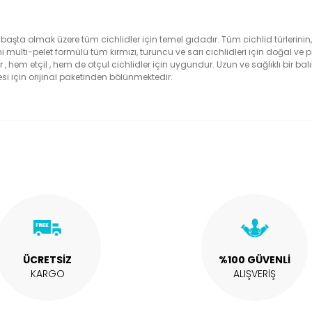
r başta olmak üzere tüm cichlidler için temel gıdadır. Tüm cichlid türlerinin,
 multi-pelet formülü tüm kırmızı, turuncu ve sarı cichlidleri için doğal ve pa
 hem etçil , hem de otçul cichlidler için uygundur. Uzun ve sağlıklı bir balık 
i için orijinal paketinden bölünmektedir.
alarında ve diğer konularda yetersiz gördüğünüz noktaları öneri formunu 
Bu ürüne ilk yorumu siz yapın!
enemiyor.
Yorum Yaz
or.
ÜCRETSİZ
%100 GÜVENLİ
KARGO
ALIŞVERİŞ