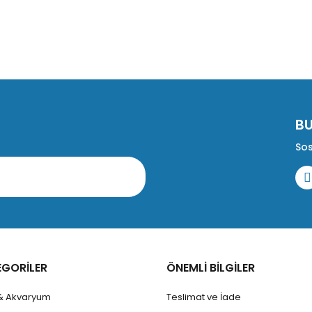
Gönder
B
Sos
EGORİLER
ÖNEMLİ BİLGİLER
 & Akvaryum
Teslimat ve İade