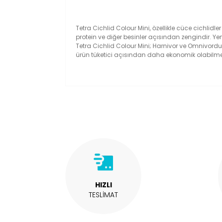
Tetra Cichlid Colour Mini, özellikle cüce cichlidle
protein ve diğer besinler açısından zengindir. Yeni
Tetra Cichlid Colour Mini; Harnivor ve Omnivordur ,
ürün tüketici açısından daha ekonomik olabilmes
Bu ürünün fiyat bilgisi, resim, ürün açıklam
Görüş ve önerileriniz için teşekkür ederiz.
Ürün resmi kalitesiz, bozuk veya görüntül
Ürün açıklamasında eksik bilgiler bulunuy
Ürün bilgilerinde hatalar bulunuyor.
Ürün fiyatı diğer sitelerden daha pahalı.
Bu ürüne benzer farklı alternatifler olmalı.
HIZLI
TESLİMAT