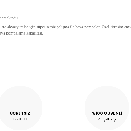
rlemektedir.
re akvaryumlar için süper sessiz çalışma ile hava pompalar. Özel titreşim emic
hava pompalama kapasitesi.
alarında ve diğer konularda yetersiz gördüğünüz noktaları öneri formunu 
Bu ürüne ilk yorumu siz yapın!
enemiyor.
Yorum Yaz
or.
ÜCRETSİZ
%100 GÜVENLİ
KARGO
ALIŞVERİŞ