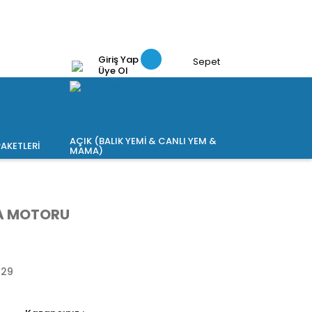
Giriş Yap
Sepet
Üye Ol
AÇIK (BALIK YEMİ & CANLI YEM &
AKETLERİ
MAMA)
VA MOTORU
929