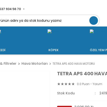
537 934 56 70
KEDİ
KÖPEK
ÖZEL YEM P
& Filtreler
Hava Motorları
TETRA APS 400 HAVA MOTORU
TETRA APS 400 HA
0.0 Puan - Yorum
Stok Kodu
241