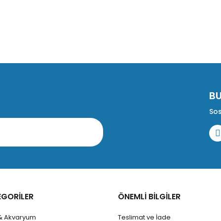
Gönder
B
Sos
EGORİLER
ÖNEMLİ BİLGİLER
 & Akvaryum
Teslimat ve İade