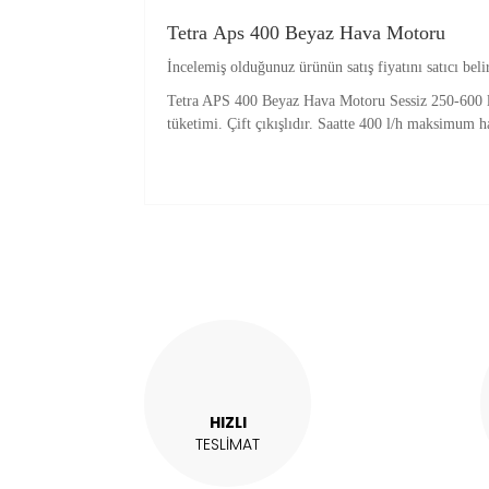
Tetra Aps 400 Beyaz Hava Motoru
İncelemiş olduğunuz ürünün satış fiyatını satıcı beli
Tetra APS 400 Beyaz Hava Motoru Sessiz 250-600 lit
tüketimi. Çift çıkışlıdır. Saatte 400 l/h maksimum 
Bu ürünün fiyat bilgisi, resim, ürün açıklam
Görüş ve önerileriniz için teşekkür ederiz.
Ürün resmi kalitesiz, bozuk veya görüntül
Ürün açıklamasında eksik bilgiler bulunuy
Ürün bilgilerinde hatalar bulunuyor.
Ürün fiyatı diğer sitelerden daha pahalı.
Bu ürüne benzer farklı alternatifler olmalı.
HIZLI
TESLİMAT