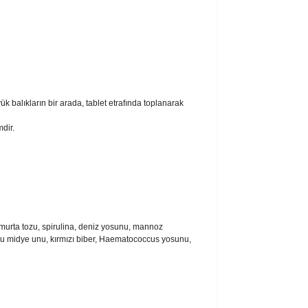
 balıkların bir arada, tablet etrafında toplanarak
dir.
umurta tozu, spirulina, deniz yosunu, mannoz
buklu midye unu, kırmızı biber, Haematococcus yosunu,