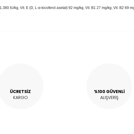
 1.380 IU/kg, Vit. E (D, L-α-tocoferol asetat) 92 mg/kg, Vit. B1 27 mg/kg, Vit. B2 69 
alarında ve diğer konularda yetersiz gördüğünüz noktaları öneri formunu 
Bu ürüne ilk yorumu siz yapın!
enemiyor.
Yorum Yaz
or.
ÜCRETSİZ
%100 GÜVENLİ
KARGO
ALIŞVERİŞ
Gönder