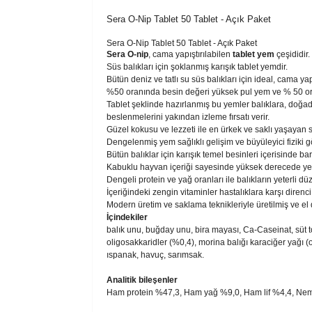
Sera O-Nip Tablet 50 Tablet - Açık Paket
Sera O-Nip Tablet 50 Tablet - Açık Paket
Sera O-nip
, cama yapıştırılabilen
tablet yem
çeşididir.
Süs balıkları için şoklanmış karışık tablet yemdir.
Bütün deniz ve tatlı su süs balıkları için ideal, cama ya
%50 oranında besin değeri yüksek pul yem ve % 50 or
Tablet şeklinde hazırlanmış bu yemler balıklara, doğad
beslenmelerini yakından izleme fırsatı verir.
Güzel kokusu ve lezzeti ile en ürkek ve saklı yaşayan 
Dengelenmiş yem sağlıklı gelişim ve büyüleyici fiziki 
Bütün balıklar için karışık temel besinleri içerisinde barı
Kabuklu hayvan içeriği sayesinde yüksek derecede yen
Dengeli protein ve yağ oranları ile balıkların yeterli d
İçeriğindeki zengin vitaminler hastalıklara karşı direnci a
Modern üretim ve saklama teknikleriyle üretilmiş ve 
İçindekiler
balık unu, buğday unu, bira mayası, Ca-Caseinat, süt t
oligosakkaridler (%0,4), morina balığı karaciğer yağı (
ıspanak, havuç, sarımsak.
Analitik bileşenler
Ham protein %47,3, Ham yağ %9,0, Ham lif %4,4, Ne