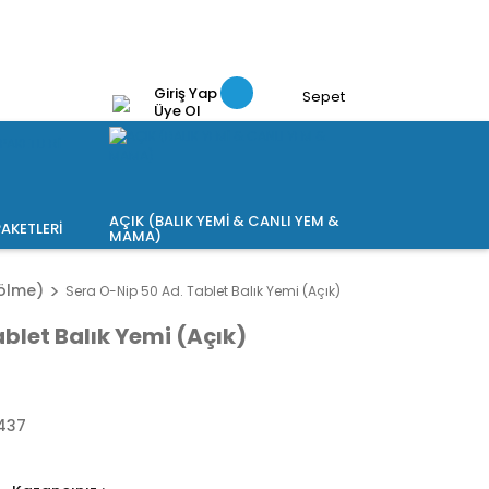
Giriş Yap
Sepet
Üye Ol
AÇIK (BALIK YEMİ & CANLI YEM &
AKETLERİ
MAMA)
ölme)
Sera O-Nip 50 Ad. Tablet Balık Yemi (Açık)
blet Balık Yemi (Açık)
437