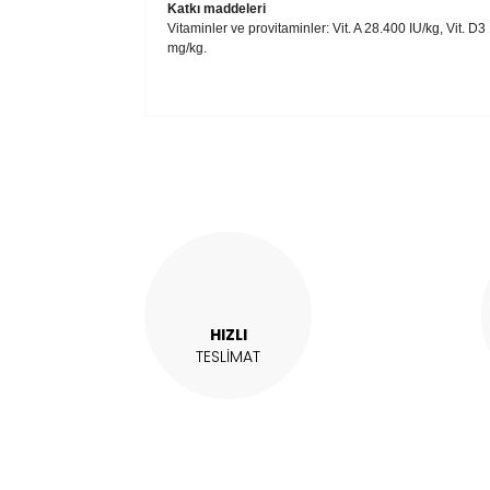
Katkı maddeleri
Vitaminler ve provitaminler: Vit. A 28.400 IU/kg, Vit. D3
mg/kg.
Bu ürünün fiyat bilgisi, resim, ürün açıklam
Görüş ve önerileriniz için teşekkür ederiz.
Ürün resmi kalitesiz, bozuk veya görüntül
Ürün açıklamasında eksik bilgiler bulunuy
Ürün bilgilerinde hatalar bulunuyor.
Ürün fiyatı diğer sitelerden daha pahalı.
Bu ürüne benzer farklı alternatifler olmalı.
HIZLI
TESLİMAT