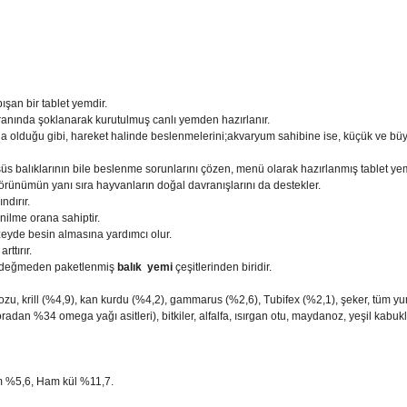
pışan bir tablet yemdir.
anında şoklanarak kurutulmuş canlı yemden hazırlanır.
a olduğu gibi, hareket halinde beslenmelerini;akvaryum sahibine ise, küçük ve büyük
süs balıklarının bile beslenme sorunlarını çözen, menü olarak hazırlanmış tablet yem
görünümün yanı sıra hayvanların doğal davranışlarını da destekler.
ndırır.
ilme orana sahiptir.
üzeyde besin almasına yardımcı olur.
rttırır.
el değmeden paketlenmiş
balık yemi
çeşitlerinden biridir.
ozu, krill (%4,9), kan kurdu (%4,2), gammarus (%2,6), Tubifex (%2,1), şeker, tüm y
oradan %34 omega yağı asitleri), bitkiler, alfalfa, ısırgan otu, maydanoz, yeşil ka
m %5,6, Ham kül %11,7.