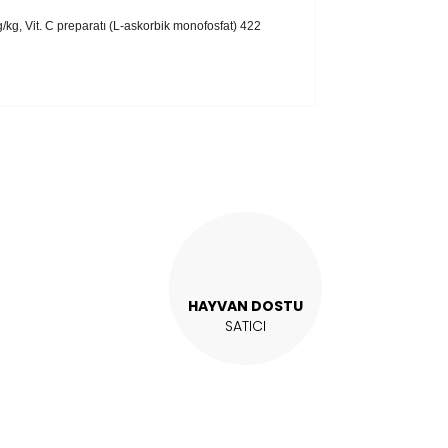
mg/kg, Vit. C preparatı (L-askorbik monofosfat) 422
kullanarak tarafımıza iletebilirsiniz.
HAYVAN DOSTU
SATICI