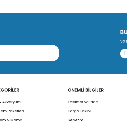
B
Sos
EGORİLER
ÖNEMLİ BİLGİLER
 & Akvaryum
Teslimat ve İade
Yem Paketleri
Kargo Takibi
 Yem & Mama
Sepetim