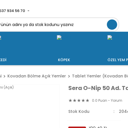
537 934 56 70
KEDİ
KÖPEK
ÖZEL YEM P
i
Kovadan Bölme Açık Yemler
Tablet Yemler (Kovadan B
Sera O-Nip 50 Ad. Ta
0.0 Puan - Yorum
Stok Kodu
204