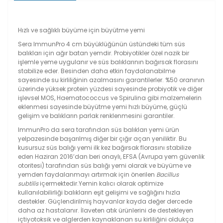
Hızlı ve sağlıklı büyüme için büyütme yemi
Sera ImmunPro 4 cm büyüklüğünün üstündeki tüm süs
balıkları için ağır batan yemdir. Probiyotikler özel nazik bir
işlemle yeme uygulanır ve süs balıklarının bağırsak florasını
stabilize eder. Besinden daha etkin faydalanabilme
sayesinde su kirliliğinin azalmasını garantilerler. %50 oranının
üzerinde yüksek protein yüzdesi sayesinde probiyotik ve diğer
işlevsel MOS, Haematococcus ve Spirulina gibi malzemelerin
eklenmesi sayesinde büyütme yemi hızlı büyüme, güçlü
gelişim ve balıkların parlak renklenmesini garantiler.
ImmunPro da sera tarafından süs balıkları yemi ürün
yelpazesinde başarılmış diğer bir çığır açan yeniliktir. Bu
kusursuz süs balığı yemi ilk kez bağırsak florasını stabilize
eden Haziran 2016’dan beri onaylı, EFSA (Avrupa yem güvenlik
otoritesi) tarafından süs balığı yemi olarak ve büyüme ve
yemden faydalanmayı artırmak için önerilen
Bacillus
subtilis
içermektedir.Yemin kalıcı olarak optimize
kullanılabilirliği balıkların eşit gelişimi ve sağlığını hızla
destekler. Güçlendirilmiş hayvanlar kayda değer dercede
daha az hastalanır. İlaveten atık ürünlerini de destekleyen
içtiyotoksik ve alglerden kaynaklanan su kirliliğini oldukça