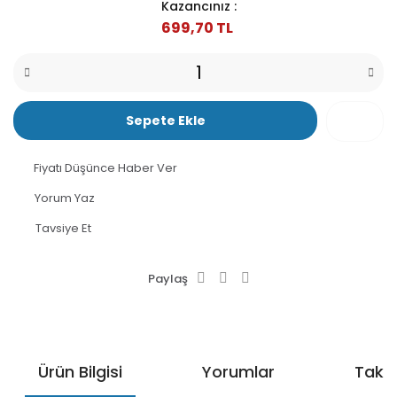
Kazancınız :
699,70 TL
Sepete Ekle
Fiyatı Düşünce Haber Ver
Yorum Yaz
Tavsiye Et
Paylaş
Ürün Bilgisi
Yorumlar
Taksi