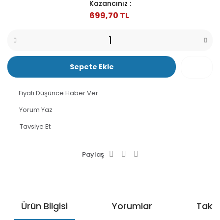
Kazancınız :
699,70 TL
Sepete Ekle
Fiyatı Düşünce Haber Ver
Yorum Yaz
Tavsiye Et
Paylaş
Ürün Bilgisi
Yorumlar
Taksi