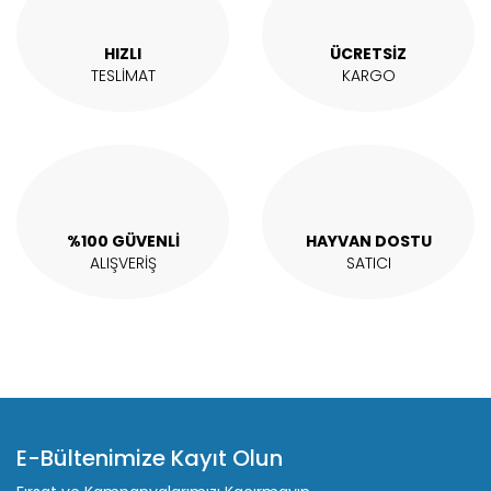
Hasan Atan | 01/04/2023
Ürün bilgilerinde hatalar bulunuyor.
Ürün fiyatı diğer sitelerden daha pahalı.
HIZLI
ÜCRETSİZ
Yorum Yaz
Bu ürüne benzer farklı alternatifler olmalı.
TESLİMAT
KARGO
Gönder
%100 GÜVENLİ
HAYVAN DOSTU
ALIŞVERİŞ
SATICI
E-Bültenimize Kayıt Olun