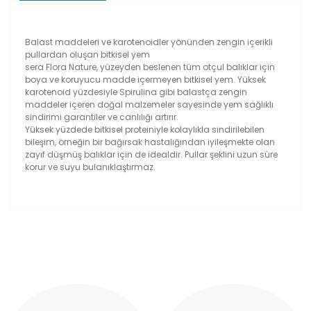
Balast maddeleri ve karotenoidler yönünden zengin içerikli
pullardan oluşan bitkisel yem
sera Flora Nature, yüzeyden beslenen tüm otçul balıklar için
boya ve koruyucu madde içermeyen bitkisel yem. Yüksek
karotenoid yüzdesiyle Spirulina gibi balastça zengin
maddeler içeren doğal malzemeler sayesinde yem sağlıklı
sindirimi garantiler ve canlılığı artırır.
Yüksek yüzdede bitkisel proteiniyle kolaylıkla sindirilebilen
bileşim, örneğin bir bağırsak hastalığından iyileşmekte olan
zayıf düşmüş balıklar için de idealdir. Pullar şeklini uzun süre
korur ve suyu bulanıklaştırmaz.
Bu ürünün fiyat bilgisi, resim, ürün açıklamalarında ve
diğer konularda yetersiz gördüğünüz noktaları öneri
formunu kullanarak tarafımıza iletebilirsiniz.
Görüş ve önerileriniz için teşekkür ederiz.
Cıklet balıklrı
Bu yem cıkletlerin sindirimi için çok iyi ve çok sağlıklı ve
Ürün resmi kalitesiz, bozuk veya görüntülenemiyor.
çabuk büyütüyor.
Ürün açıklamasında eksik bilgiler bulunuyor.