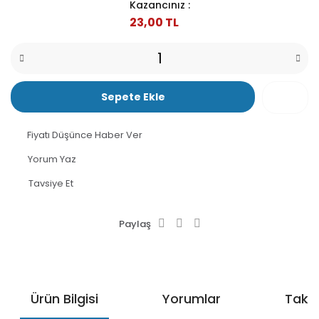
Kazancınız :
23,00 TL
Sepete Ekle
Fiyatı Düşünce Haber Ver
Yorum Yaz
Tavsiye Et
Paylaş
Ürün Bilgisi
Yorumlar
Taksi