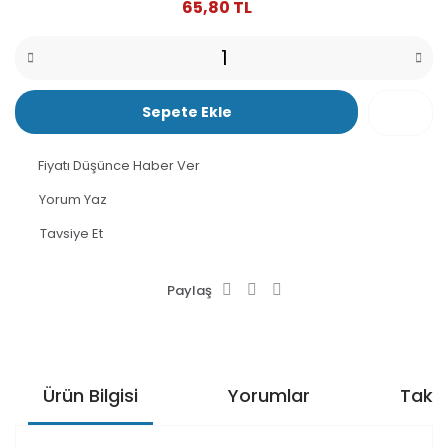
65,80 TL
Sepete Ekle
Fiyatı Düşünce Haber Ver
Yorum Yaz
Tavsiye Et
Paylaş
Ürün Bilgisi
Yorumlar
Taksi