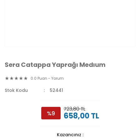
Sera Catappa Yaprağı Medıum
0.0 Puan - Yorum
Stok Kodu
52441
723,80 TL
%9
658,00 TL
Kazancınız :