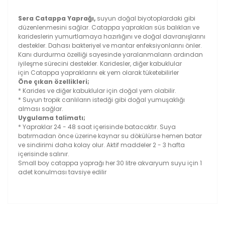
Sera Catappa Yaprağı,
suyun doğal biyotoplardaki gibi
düzenlenmesini sağlar. Catappa yaprakları süs balıkları ve
karideslerin yumurtlamaya hazırlığını ve doğal davranışlarını
destekler. Dahası bakteriyel ve mantar enfeksiyonlarını önler.
Kanı durdurma özelliği sayesinde yaralanmaların ardından
iyileşme sürecini destekler. Karidesler, diğer kabuklular
için Catappa yapraklarını ek yem olarak tüketebilirler
Öne çıkan özellikleri;
* Karides ve diğer kabuklular için doğal yem olabilir.
* Suyun tropik canlıların istedği gibi doğal yumuşaklığı
alması sağlar.
Uygulama talimatı;
* Yapraklar 24 - 48 saat içerisinde batacaktır. Suya
batırmadan önce üzerine kaynar su dökülürse hemen batar
ve sindirimi daha kolay olur. Aktif maddeler 2 - 3 hafta
içerisinde salınır.
Small boy catappa yaprağı her 30 litre akvaryum suyu için 1
adet konulması tavsiye edilir
Bu ürünün fiyat bilgisi, resim, ürün açıklamalarında ve
diğer konularda yetersiz gördüğünüz noktaları öneri
Bu ürüne ilk yorumu siz yapın!
formunu kullanarak tarafımıza iletebilirsiniz.