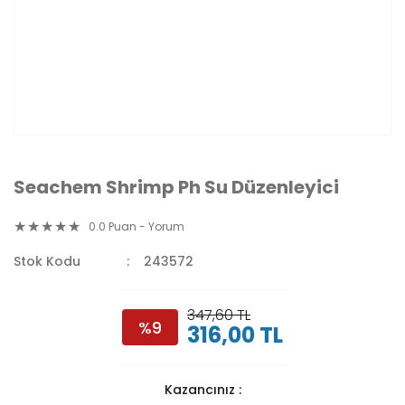
Seachem Shrimp Ph Su Düzenleyici
0.0 Puan - Yorum
Stok Kodu
243572
347,60 TL
%9
316,00 TL
Kazancınız :