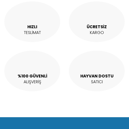
Ürün açıklamasında eksik bilgiler bulunuyor.
Ürün bilgilerinde hatalar bulunuyor.
Ürün fiyatı diğer sitelerden daha pahalı.
HIZLI
ÜCRETSİZ
Bu ürüne benzer farklı alternatifler olmalı.
TESLİMAT
KARGO
Gönder
%100 GÜVENLİ
HAYVAN DOSTU
ALIŞVERİŞ
SATICI