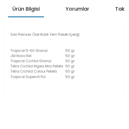
Ürün Bilgisi
Yorumlar
Taksi
Sarı Prenses Özel Balık Yem Paketi İçeriği
Tropical D-50 Granül
50 gr
Jbl Novo Bel
50 gr
Tropical Cichlid Granül
50 gr
Tetra Cichlid Algea Mini Pellets
50 gr
Tetra Cichlid Colour Pellets
50 gr
Tropical Supervit Pul
50 gr
Bu ürünün fiyat bilgisi, resim, ürün açıklamalarında ve
diğer konularda yetersiz gördüğünüz noktaları öneri
Bu ürüne ilk yorumu siz yapın!
formunu kullanarak tarafımıza iletebilirsiniz.
Görüş ve önerileriniz için teşekkür ederiz.
Yorum Yaz
Ürün resmi kalitesiz, bozuk veya görüntülenemiyor.