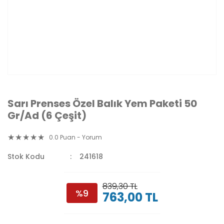
Sarı Prenses Özel Balık Yem Paketi 50
Gr/Ad (6 Çeşit)
0.0 Puan - Yorum
Stok Kodu
241618
839,30 TL
%9
763,00 TL