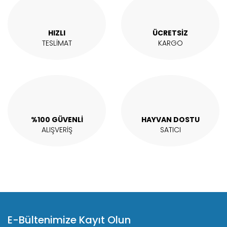
Ürün bilgilerinde hatalar bulunuyor.
Ürün fiyatı diğer sitelerden daha pahalı.
HIZLI
ÜCRETSİZ
Bu ürüne benzer farklı alternatifler olmalı.
TESLİMAT
KARGO
Gönder
%100 GÜVENLİ
HAYVAN DOSTU
ALIŞVERİŞ
SATICI
E-Bültenimize Kayıt Olun