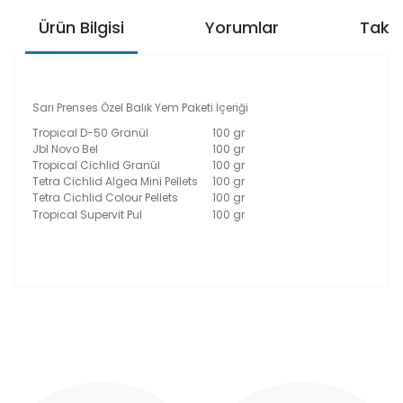
Ürün Bilgisi
Yorumlar
Taksi
Sarı Prenses Özel Balık Yem Paketi İçeriği
Tropical D-50 Granül
100 gr
Jbl Novo Bel
100 gr
Tropical Cichlid Granül
100 gr
Tetra Cichlid Algea Mini Pellets
100 gr
Tetra Cichlid Colour Pellets
100 gr
Tropical Supervit Pul
100 gr
Bu ürünün fiyat bilgisi, resim, ürün açıklamalarında ve
diğer konularda yetersiz gördüğünüz noktaları öneri
Bu ürüne ilk yorumu siz yapın!
formunu kullanarak tarafımıza iletebilirsiniz.
Görüş ve önerileriniz için teşekkür ederiz.
Yorum Yaz
Ürün resmi kalitesiz, bozuk veya görüntülenemiyor.
Ürün açıklamasında eksik bilgiler bulunuyor.