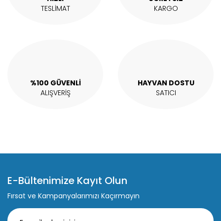
Bu ürüne benzer farklı alternatifler olmalı.
TESLİMAT
KARGO
Gönder
%100 GÜVENLİ
HAYVAN DOSTU
ALIŞVERİŞ
SATICI
E-Bültenimize Kayıt Olun
Fırsat ve Kampanyalarımızı Kaçırmayın