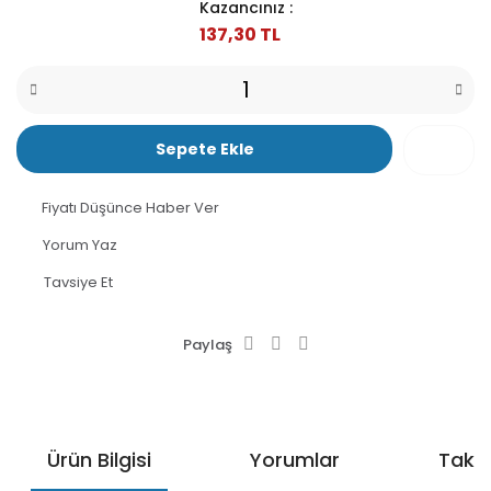
Kazancınız :
137,30 TL
Sepete Ekle
Fiyatı Düşünce Haber Ver
Yorum Yaz
Tavsiye Et
Paylaş
Ürün Bilgisi
Yorumlar
Taksi