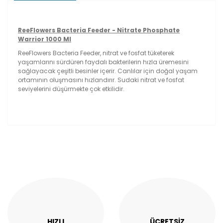
ReeFlowers Bacteria Feeder - Nitrate Phosphate
Warrior 1000 Ml
ReeFlowers Bacteria Feeder, nitrat ve fosfat tüketerek
yaşamlarını sürdüren faydalı bakterilerin hızla üremesini
sağlayacak çeşitli besinler içerir. Canlılar için doğal yaşam
ortamının oluşmasını hızlandırır. Sudaki nitrat ve fosfat
seviyelerini düşürmekte çok etkilidir.
Bu ürünün fiyat bilgisi, resim, ürün açıklamalarında ve
diğer konularda yetersiz gördüğünüz noktaları öneri
Bu ürüne ilk yorumu siz yapın!
formunu kullanarak tarafımıza iletebilirsiniz.
Görüş ve önerileriniz için teşekkür ederiz.
Yorum Yaz
Ürün resmi kalitesiz, bozuk veya görüntülenemiyor.
Ürün açıklamasında eksik bilgiler bulunuyor.
Ürün bilgilerinde hatalar bulunuyor.
Ürün fiyatı diğer sitelerden daha pahalı.
HIZLI
ÜCRETSİZ