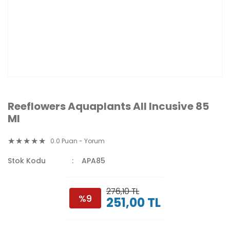
Reeflowers Aquaplants All Incusive 85
Ml
0.0 Puan - Yorum
Stok Kodu
APA85
276,10 TL
%9
251,00 TL