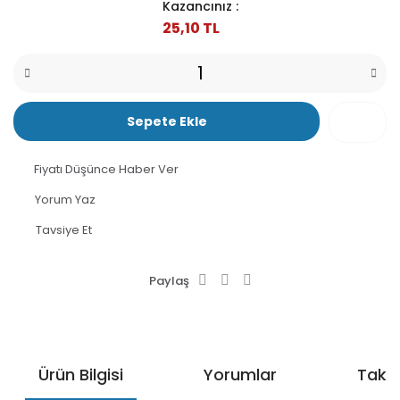
Kazancınız :
25,10 TL
Sepete Ekle
Fiyatı Düşünce Haber Ver
Yorum Yaz
Tavsiye Et
Paylaş
Ürün Bilgisi
Yorumlar
Taksi