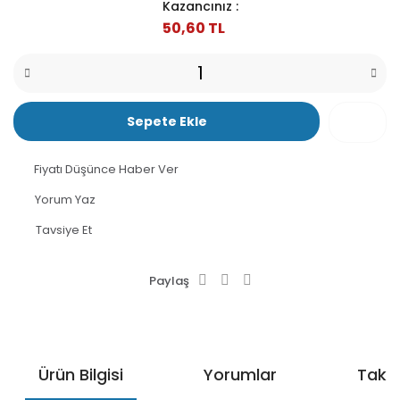
Kazancınız :
50,60 TL
Sepete Ekle
Fiyatı Düşünce Haber Ver
Yorum Yaz
Tavsiye Et
Paylaş
Ürün Bilgisi
Yorumlar
Taksi