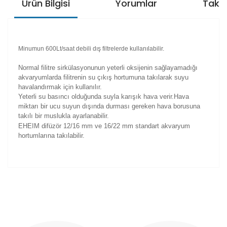
Ürün Bilgisi
Yorumlar
Taksi
Minumun 600Lt/saat debili dış filtrelerde kullanılabilir.
Normal filitre sirkülasyonunun yeterli oksijenin sağlayamadığı
akvaryumlarda filitrenin su çıkış hortumuna takılarak suyu
havalandırmak için kullanılır.
Yeterli su basıncı olduğunda suyla karışık hava verir.Hava
miktarı bir ucu suyun dışında durması gereken hava borusuna
takılı bir muslukla ayarlanabilir.
EHEIM difüzör 12/16 mm ve 16/22 mm standart akvaryum
hortumlarına takılabilir.
Bu ürünün fiyat bilgisi, resim, ürün açıklamalarında ve
diğer konularda yetersiz gördüğünüz noktaları öneri
Bu ürüne ilk yorumu siz yapın!
formunu kullanarak tarafımıza iletebilirsiniz.
Görüş ve önerileriniz için teşekkür ederiz.
Yorum Yaz
Ürün resmi kalitesiz, bozuk veya görüntülenemiyor.