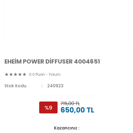
EHEİM POWER DİFFUSER 4004651
0.0 Puan - Yorum
Stok Kodu
240923
715,00 TL
%9
650,00 TL
Kazancınız :