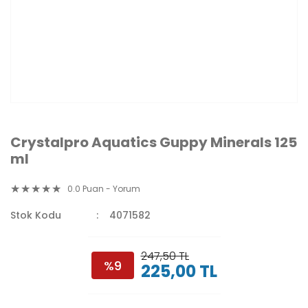
Crystalpro Aquatics Guppy Minerals 125
ml
0.0 Puan - Yorum
Stok Kodu
4071582
247,50 TL
%9
225,00 TL