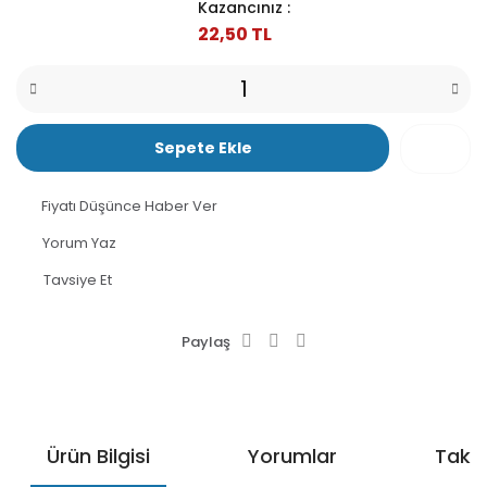
Kazancınız :
22,50 TL
Sepete Ekle
Fiyatı Düşünce Haber Ver
Yorum Yaz
Tavsiye Et
Paylaş
Ürün Bilgisi
Yorumlar
Taksi